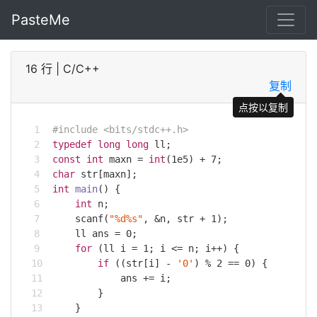
PasteMe
16 行
|
C/C++
复制
点按以复制
#
include
<bits/stdc++.h>
typedef
long
long
 ll;
const
int
 maxn = 
int
(
1e5
) + 
7
;
char
 str[maxn];
int
main
()
{
int
 n;
scanf
(
"%d%s"
, &n, str + 
1
);
    ll ans = 
0
;
for
 (ll i = 
1
; i <= n; i++) {
if
 ((str[i] - 
'0'
) % 
2
 == 
0
) {
            ans += i;
        }
    }